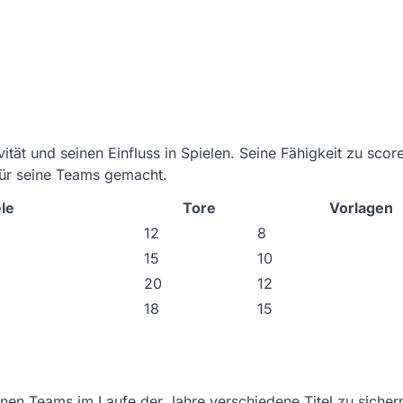
vität und seinen Einfluss in Spielen. Seine Fähigkeit zu scor
für seine Teams gemacht.
le
Tore
Vorlagen
12
8
15
10
20
12
18
15
inen Teams im Laufe der Jahre verschiedene Titel zu sicher