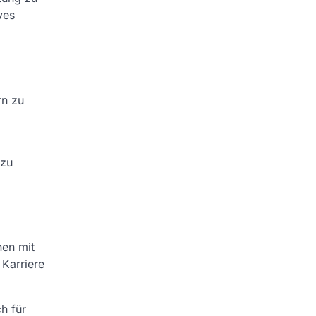
ves
rn zu
 zu
nen mit
 Karriere
h für