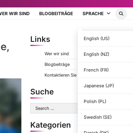
WER WIR SIND
BLOGBEITRÄGE
SPRACHE
Links
English (US)
e,
Wer wir sind
English (NZ)
Blogbeiträge
French (FR)
Kontaktieren Sie uns
Japanese (JP)
Suche
Polish (PL)
Search
for:
Swedish (SE)
Kategorien
Danish (DK)