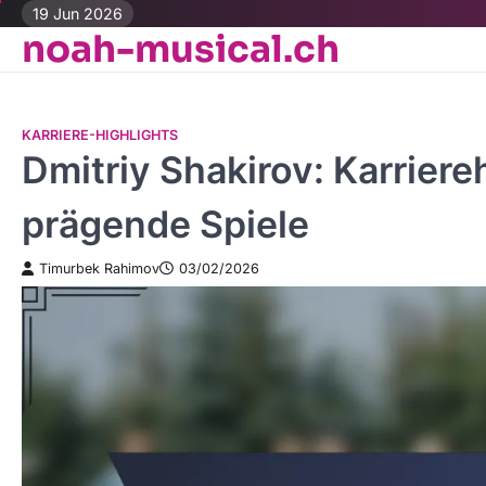
Skip
19 Jun 2026
noah-musical.ch
to
content
KARRIERE-HIGHLIGHTS
Dmitriy Shakirov: Karrier
prägende Spiele
Timurbek Rahimov
03/02/2026