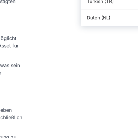
stigten
Turkish (TR)
Dutch (NL)
möglicht
Asset für
 was sein
n
geben
chließlich
tung zu