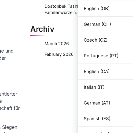
Dostonbek Tashkentov: Biografie,
English (GB)
Familienwurzeln, Frühe Bestrebungen
German (CH)
Archiv
Czech (CZ)
March 2026
lge und
February 2026
Portuguese (PT)
der
English (CA)
Italian (IT)
ntierter
e
German (AT)
chaft für
Spanish (ES)
n Siegen