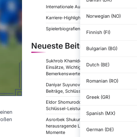
Internationale Auftritte
Norwegian (NO)
Karriere-Highlights
Spielerbiografien
Finnish (FI)
Neueste Beiträge
Bulgarian (BG)
Sukhrob Khamidov: Internationale
Dutch (BE)
Einsätze, Wichtige Beiträge,
Bemerkenswerte Spiele
Romanian (RO)
Daniyar Suyunov: Internationale Einsätze,
Beiträge, Schlüsselaufführungen
Greek (GR)
Eldor Shomurodov: Karriere-Highlights,
Schlüssel-Leistungen, grosse Erfolge
 einen
Spanish (MX)
roßen
Asrorbek Shukurov: Karriere-Highlights,
herausragende Leistungen, denkwürdige
German (DE)
Momente