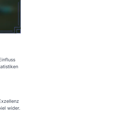
influss
atistiken
Exzellenz
iel wider.