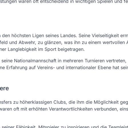
istungen waren oft entscheidend in wichtigen Spielen und fe
n den höchsten Ligen seines Landes. Seine Vielseitigkeit er
elfeld und Abwehr, zu glänzen, was ihn zu einem wertvollen 
ner Langlebigkeit im Sport beigetragen.
v seine Nationalmannschaft in mehreren Turnieren vertreten,
eine Erfahrung auf Vereins- und internationaler Ebene hat sei
ere
sfers zu höherklassigen Clubs, die ihm die Möglichkeit ge
waren oft mit erhöhten Verantwortlichkeiten verbunden, eins
einer Fähigkeit, Mitspieler zu inspirieren und die Teamleis