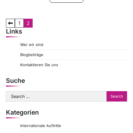
P
1
2
Links
o
s
Wer wir sind
t
Blogbeiträge
s
Kontaktieren Sie uns
p
a
Suche
g
Search
i
for:
n
Kategorien
a
t
Internationale Auftritte